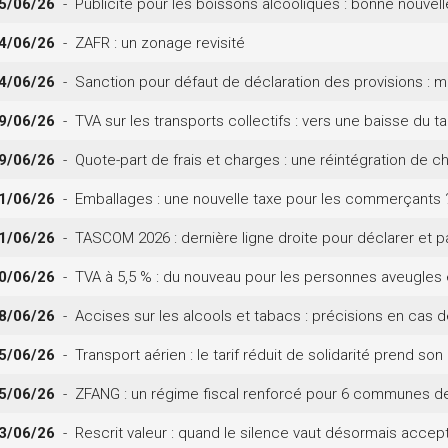
5/06/26
- Publicité pour les boissons alcooliques : bonne nouvell
4/06/26
- ZAFR : un zonage revisité
4/06/26
- Sanction pour défaut de déclaration des provisions : m
9/06/26
- TVA sur les transports collectifs : vers une baisse du ta
9/06/26
- Quote-part de frais et charges : une réintégration de c
1/06/26
- Emballages : une nouvelle taxe pour les commerçants 
1/06/26
- TASCOM 2026 : dernière ligne droite pour déclarer et p
0/06/26
- TVA à 5,5 % : du nouveau pour les personnes aveugles
8/06/26
- Accises sur les alcools et tabacs : précisions en cas de 
5/06/26
- Transport aérien : le tarif réduit de solidarité prend son
5/06/26
- ZFANG : un régime fiscal renforcé pour 6 communes d
3/06/26
- Rescrit valeur : quand le silence vaut désormais accep