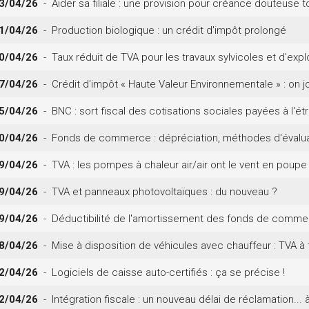
3/04/26
- Aider sa filiale : une provision pour créance douteuse t
1/04/26
- Production biologique : un crédit d'impôt prolongé
0/04/26
- Taux réduit de TVA pour les travaux sylvicoles et d'explo
7/04/26
- Crédit d'impôt « Haute Valeur Environnementale » : on jo
5/04/26
- BNC : sort fiscal des cotisations sociales payées à l'ét
0/04/26
- Fonds de commerce : dépréciation, méthodes d'évaluati
9/04/26
- TVA : les pompes à chaleur air/air ont le vent en poupe
9/04/26
- TVA et panneaux photovoltaïques : du nouveau ?
9/04/26
- Déductibilité de l'amortissement des fonds de commer
8/04/26
- Mise à disposition de véhicules avec chauffeur : TVA à t
2/04/26
- Logiciels de caisse auto-certifiés : ça se précise !
2/04/26
- Intégration fiscale : un nouveau délai de réclamation... à