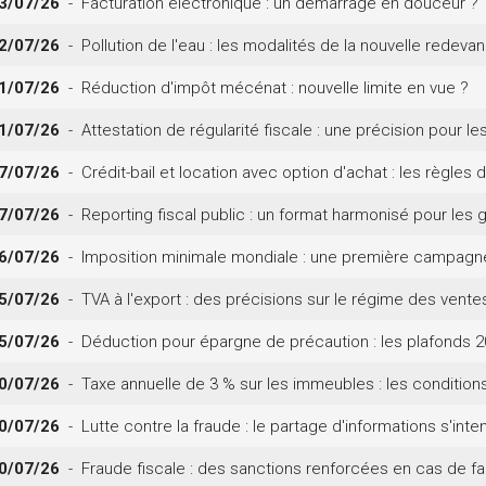
3/07/26
- Facturation électronique : un démarrage en douceur ?
2/07/26
- Pollution de l'eau : les modalités de la nouvelle redev
1/07/26
- Réduction d'impôt mécénat : nouvelle limite en vue ?
1/07/26
- Attestation de régularité fiscale : une précision pour le
7/07/26
- Crédit-bail et location avec option d'achat : les règles
7/07/26
- Reporting fiscal public : un format harmonisé pour les 
6/07/26
- Imposition minimale mondiale : une première campagne 
5/07/26
- TVA à l'export : des précisions sur le régime des vente
5/07/26
- Déduction pour épargne de précaution : les plafonds 2
0/07/26
- Taxe annuelle de 3 % sur les immeubles : les condition
0/07/26
- Lutte contre la fraude : le partage d'informations s'inten
0/07/26
- Fraude fiscale : des sanctions renforcées en cas de faci