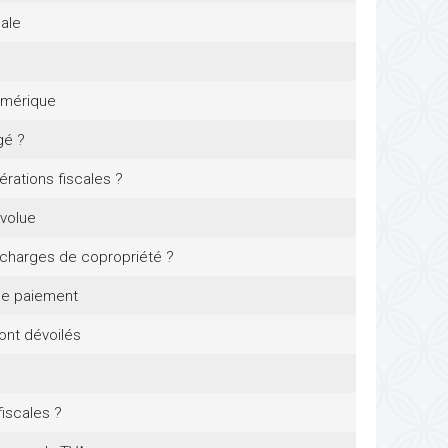
nale
umérique
gé ?
rations fiscales ?
évolue
e charges de copropriété ?
 de paiement
ont dévoilés
iscales ?