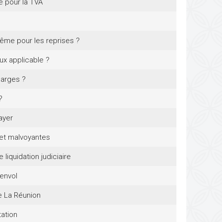
e pour la TVA
ême pour les reprises ?
ux applicable ?
harges ?
?
ayer
 et malvoyantes
liquidation judiciaire
 envol
e La Réunion
tation