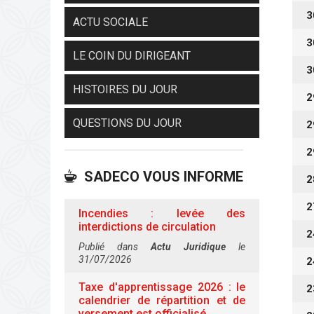
3
ACTU SOCIALE
3
LE COIN DU DIRIGEANT
3
HISTOIRES DU JOUR
2
QUESTIONS DU JOUR
2
2
SADECO VOUS INFORME
2
2
Incendies : levée des
interdictions de circulation
2
Publié dans
Actu Juridique
le
31/07/2026
2
Taxe d'apprentissage 2026 : le
2
calendrier de répartition et de
versement est officialisé