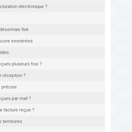
turation électronique ?
désormais fixé
encore exonérées
tiles
eçues plusieurs fois ?
e réception ?
e précise
eçues par mail ?
ne facture reçue ?
territoires