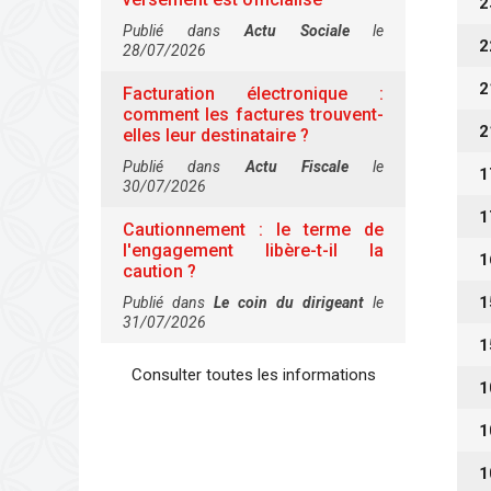
2
Publié dans
Actu Sociale
le
2
28/07/2026
2
Facturation électronique :
comment les factures trouvent-
2
elles leur destinataire ?
Publié dans
Actu Fiscale
le
1
30/07/2026
1
Cautionnement : le terme de
l'engagement libère-t-il la
1
caution ?
1
Publié dans
Le coin du dirigeant
le
31/07/2026
1
Consulter toutes les informations
1
1
1