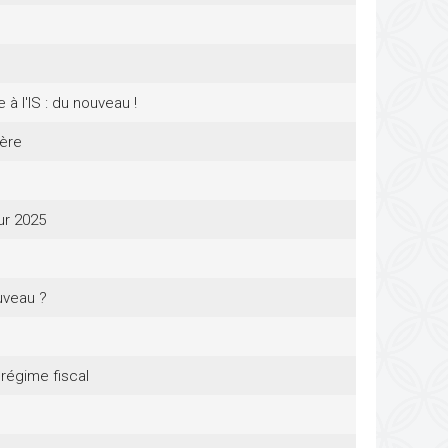
 l'IS : du nouveau !
ière
ur 2025
uveau ?
u régime fiscal