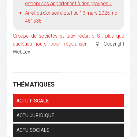
entreprises appartenant à des groupes »
Arrêt du Conseil d'État du 13 mars 2025, no
481538
Groupe de sociétés et taux réduit d'IS : plus que
quelques jours pour régulariser
- © Copyright
WebLex
THÉMATIQUES
ACTU FISCALE
ACTU JURIDIQUE
ACTU SOCIALE